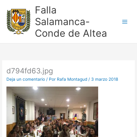
Ir
Falla
al
contenido
Salamanca-
Conde de Altea
d794fd63.jpg
Deja un comentario
/ Por
Rafa Montagud
/
3 marzo 2018