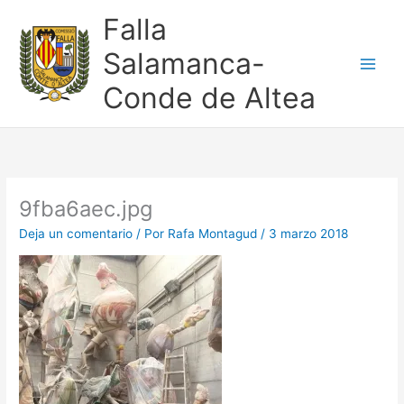
Ir
Falla
al
contenido
Salamanca-
Conde de Altea
9fba6aec.jpg
Deja un comentario
/ Por
Rafa Montagud
/
3 marzo 2018