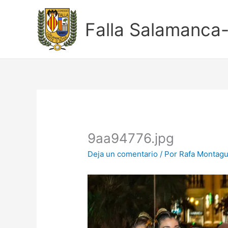
Ir
al
Falla Salamanca
contenido
9aa94776.jpg
Deja un comentario
/ Por
Rafa Montag