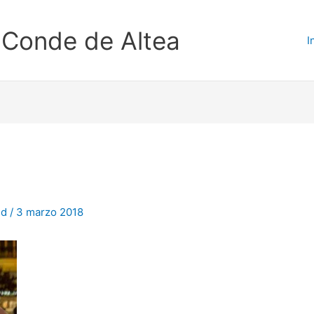
-Conde de Altea
I
ud
/
3 marzo 2018