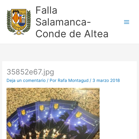
Ir
Falla
al
contenido
Salamanca-
Conde de Altea
35852e67.jpg
Deja un comentario
/ Por
Rafa Montagud
/
3 marzo 2018